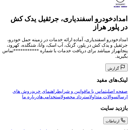
امدادخودرو اسفندیاری، جرثقیل یدک کش
در پلور هراز
امدادخودرو اسفندیاری، آماده ارائه خدمات در زمینه حمل خودرو،
جرثقیل و یدک کش در پلور، گزنک، آب اسک، وانا، شنگلده، کهرود،
پنجابهراز میباشد برای دریافت خدمات با شماره ***********تماس
بگیرید.
گزارش
لینک‌های مفید
صفحه اصلی
تماس با ما
قوانین و شرایط
راهنمای خرید
روش های
ارسال
سوالات متداول
استرداد محصول
استخدامی‌ها
درباره ما
بازدید سایت
ارتباطات